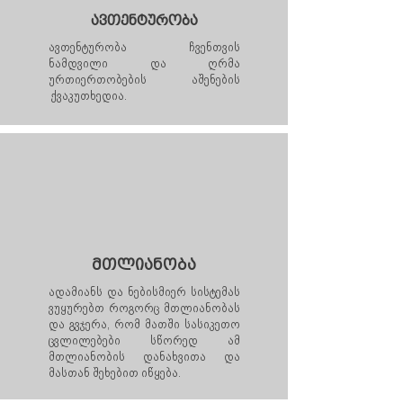
ავთენტურობა
ავთენტურობა ჩვენთვის
ნამდვილი და ღრმა
ურთიერთობების აშენების
ქვაკუთხედია.
მთლიანობა
ადამიანს და ნებისმიერ სისტემას
ვუყურებთ როგორც მთლიანობას
და გვჯერა, რომ მათში სასიკეთო
ცვლილებები სწორედ ამ
მთლიანობის დანახვითა და
მასთან შეხებით იწყება.