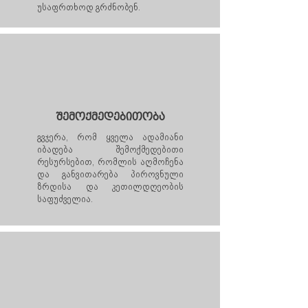
უსაფრთხოდ გრძნობენ.
შემოქმედებითობა
გვჯერა, რომ ყველა ადამიანი
იბადება შემოქმედებითი
რესურსებით, რომლის აღმოჩენა
და განვითარება პიროვნული
ზრდისა და კეთილდღეობის
საფუძველია.